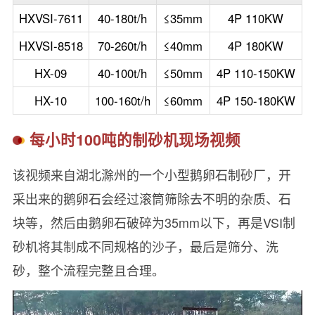
HXVSI-7611
40-180t/h
≤35mm
4P 110KW
HXVSI-8518
70-260t/h
≤40mm
4P 180KW
HX-09
40-100t/h
≤50mm
4P 110-150KW
HX-10
100-160t/h
≤60mm
4P 150-180KW
每小时100吨的制砂机现场视频
该视频来自湖北滁州的一个小型鹅卵石制砂厂，开
采出来的鹅卵石会经过滚筒筛除去不明的杂质、石
块等，然后由鹅卵石破碎为35mm以下，再是VSI制
砂机将其制成不同规格的沙子，最后是筛分、洗
砂，整个流程完整且合理。