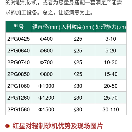
的对辊制砂机，或者为您量身搭配一套满足产能需
求的加工设备。总之，让您满意为止。
型号
辊直径(mm)
入料粒度(mm)
处理能力(t/h)
2PG0425
Ф400
≤25
3-10
2PG0640
Ф600
≤25
5-20
2PG0740
Ф700
≤25
10-30
2PG0850
Ф800
≤25
15-40
2PG1060
Ф1000
≤30
20-50
2PG1260
Ф1200
≤30
25-70
2PG1560
Ф1500
≤30
30-110
红星对辊制砂机优势及现场图片