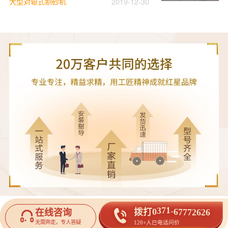
大型对辊式制砂机
2019-12-30
打
6
拨
2
0
6
3
7
1
2
-
6
7
7
7
在线咨询
无需奔走，专人答疑
120+人已电话问价