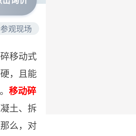
点击询价
近参观现场
粗碎移动式
过硬，且能
“。
移动碎
混凝土、拆
，那么，对