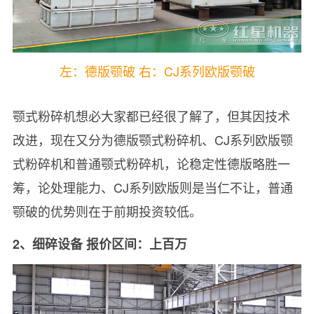
左：德版颚破 右：CJ系列欧版颚破
颚式粉碎机想必大家都已经很了解了，但其因技术
改进，现在又分为德版颚式粉碎机、CJ系列欧版颚
式粉碎机和普通颚式粉碎机，论稳定性德版略胜一
筹，论处理能力、CJ系列欧版则是当仁不让，普通
颚破的优势则在于前期投资较低。
2、细碎设备 报价区间：上百万