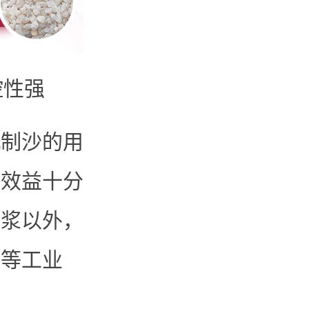
控性强
机制沙的用
，效益十分
砂浆以外，
料等工业