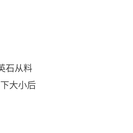
英石从料
一下大小后