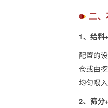
二、
1、给料
配置的设
仓或由挖
均匀喂入
2、筛分