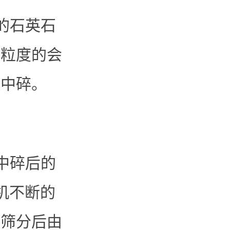
的石英石
料粒度的会
始中碎。
中碎后的
机不断的
次筛分后由